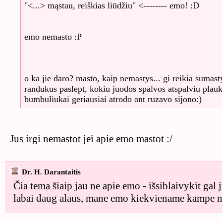
"<...> mąstau, reiškias liūdžiu" <-------- emo! :D
emo nemasto :P
o ka jie daro? masto, kaip nemastys... gi reikia sumast
randukus paslept, kokiu juodos spalvos atspalviu plauk
bumbuliukai geriausiai atrodo ant ruzavo sijono:)
Jus irgi nemastot jei apie emo mastot :/
Dr. H. Darantaitis
Čia tema šiaip jau ne apie emo - išsiblaivykit gal j
labai daug alaus, mane emo kiekviename kampe n