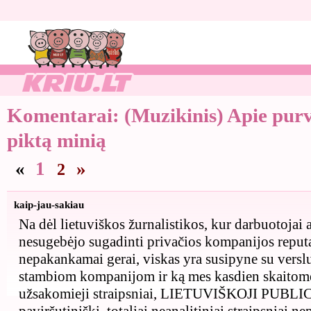
Komentarai:
(Muzikinis) Apie purv
piktą minią
«
1
»
2
kaip-jau-sakiau
Na dėl lietuviškos žurnalistikos, kur darbuotojai 
nesugebėjo sugadinti privačios kompanijos reputa
nepakankamai gerai, viskas yra susipyne su versl
stambiom kompanijom ir ką mes kasdien skaitome
užsakomieji straipsniai, LIETUVIŠKOJI PUBLIC