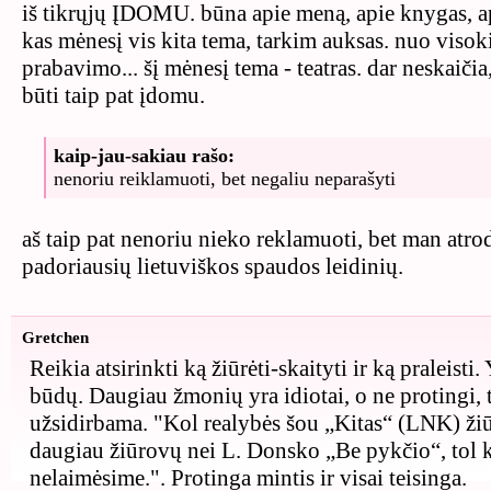
iš tikrųjų ĮDOMU. būna apie meną, apie knygas, apie
kas mėnesį vis kita tema, tarkim auksas. nuo visoki
prabavimo... šį mėnesį tema - teatras. dar neskaičia
būti taip pat įdomu.
kaip-jau-sakiau rašo:
nenoriu reiklamuoti, bet negaliu neparašyti
aš taip pat nenoriu nieko reklamuoti, bet man atrod
padoriausių lietuviškos spaudos leidinių.
Gretchen
Reikia atsirinkti ką žiūrėti-skaityti ir ką praleisti.
būdų. Daugiau žmonių yra idiotai, o ne protingi, ta
užsidirbama. "Kol realybės šou „Kitas“ (LNK) žiū
daugiau žiūrovų nei L. Donsko „Be pykčio“, tol 
nelaimėsime.". Protinga mintis ir visai teisinga.