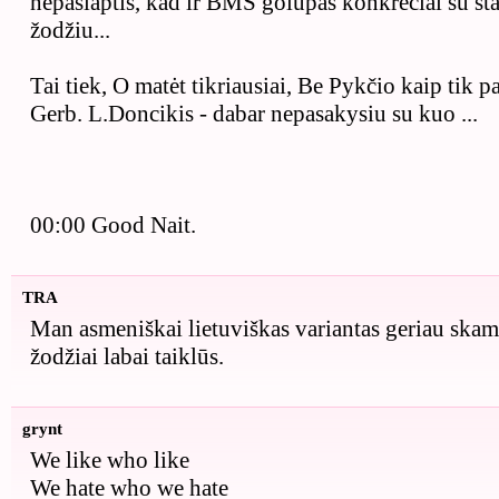
nepaslaptis, kad ir BMS golupas konkrečiai su sta
žodžiu...
Tai tiek, O matėt tikriausiai, Be Pykčio kaip tik 
Gerb. L.Doncikis - dabar nepasakysiu su kuo ...
00:00 Good Nait.
TRA
Man asmeniškai lietuviškas variantas geriau skamb
žodžiai labai taiklūs.
grynt
We like who like
We hate who we hate