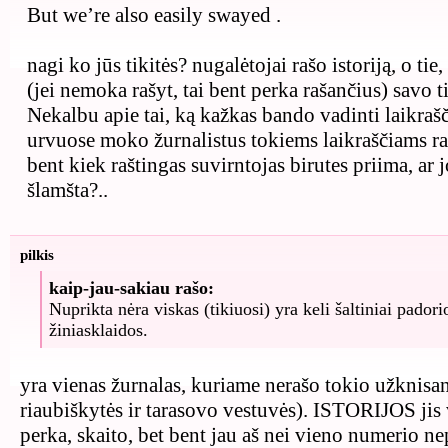
But we’re also easily swayed .
nagi ko jūs tikitės? nugalėtojai rašo istoriją, o tie,
(jei nemoka rašyt, tai bent perka rašančius) savo t
Nekalbu apie tai, ką kažkas bando vadinti laikraš
urvuose moko žurnalistus tokiems laikraščiams raš
bent kiek raštingas suvirntojas birutes priima, ar j
šlamšta?..
pilkis
kaip-jau-sakiau rašo:
Nuprikta nėra viskas (tikiuosi) yra keli šaltiniai padori
žiniasklaidos.
yra vienas žurnalas, kuriame nerašo tokio užknisa
riaubiškytės ir tarasovo vestuvės). ISTORIJOS jis 
perka, skaito, bet bent jau aš nei vieno numerio ne