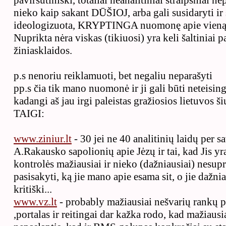
paviršutiniški, totaliai neanalitiniai straipsniai ne
nieko kaip sakant DŪŠIOJ, arba gali susidaryti ir 
ideologizuota, KRYPTINGA nuomonę apie vieną ar
Nuprikta nėra viskas (tikiuosi) yra keli šaltiniai p
žiniasklaidos.
p.s nenoriu reiklamuoti, bet negaliu neparašyti
pp.s čia tik mano nuomonė ir ji gali būti neteisin
kadangi aš jau irgi paleistas gražiosios lietuvos š
TAIGI:
www.ziniur.lt
- 30 jei ne 40 analitinių laidų per s
A.Rakausko sapolionių apie Jėzų ir tai, kad Jis yra 
kontrolės mažiausiai ir nieko (dažniausiai) nesup
pasisakyti, ką jie mano apie esama sit, o jie dažni
kritiški...
www.vz.lt
- probably mažiausiai nešvarių rankų pal
,portalas ir reitingai dar kažka rodo, kad mažiaus