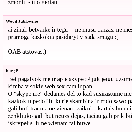
zmoniu - tuo geriau.
Wood Jablowme
ai zinai. betvarke ir tegu -- ne musu darzas, ne me
pramoga kazkokia pasidaryt visada smagu :)
OAB atstovas:)
bite ;P
Bet pagalvokime ir apie skype ;P juk jeigu uzsim
kimba visokie web sex cam ir pan.
O "skype me" dedames del to kad susirastume me
kazkokiu pedofilu kurie skambina ir rodo sawo pa
gali buti trauma ne vienam vaikui... kartais buna i
zenkliuko gali but neuzsidejas, taciau gali prikib
iskrypelis. Ir ne wienam tai buwe...