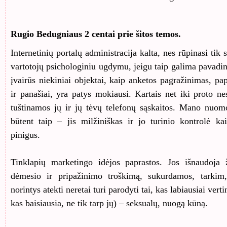
Rugio Bedugniaus 2 centai prie šitos temos.
Internetinių portalų administracija kalta, nes rūpinasi tik 
vartotojų psichologiniu ugdymu, jeigu taip galima pavadin
įvairūs niekiniai objektai, kaip anketos pagražinimas, pa
ir panašiai, yra patys mokiausi. Kartais net iki proto n
tuštinamos jų ir jų tėvų telefonų sąskaitos. Mano nuomo
būtent taip – jis milžiniškas ir jo turinio kontrolė k
pinigus.
Tinklapių marketingo idėjos paprastos. Jos išnaudoja 
dėmesio ir pripažinimo troškimą, sukurdamos, tarkim
norintys atekti neretai turi parodyti tai, kas labiausiai ver
kas baisiausia, ne tik tarp jų) – seksualų, nuogą kūną.