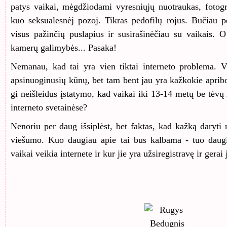
patys vaikai, mėgdžiodami vyresniųjų nuotraukas, fotogr
kuo seksualesnėj pozoj. Tikras pedofilų rojus. Būčiau pe
visus pažinčių puslapius ir susirašinėčiau su vaikais. O
kamerų galimybės... Pasaka!
Nemanau, kad tai yra vien tiktai interneto problema. Vi
apsinuoginusių kūnų, bet tam bent jau yra kažkokie aprib
gi neišleidus įstatymo, kad vaikai iki 13-14 metų be tėvų 
interneto svetainėse?
Nenoriu per daug išsiplėst, bet faktas, kad kažką daryti r
viešumo. Kuo daugiau apie tai bus kalbama - tuo daug
vaikai veikia internete ir kur jie yra užsiregistravę ir gerai 