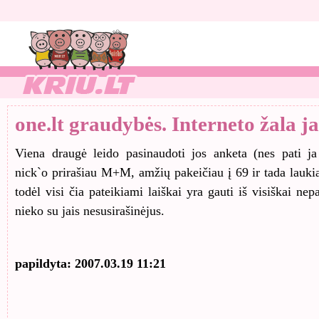
one.lt graudybės. Interneto žala j
Viena draugė leido pasinaudoti jos anketa (nes pati ja
nick`o prirašiau M+M, amžių pakeičiau į 69 ir tada laukiau
todėl visi čia pateikiami laiškai yra gauti iš visiškai ne
nieko su jais nesusirašinėjus.
papildyta: 2007.03.19 11:21