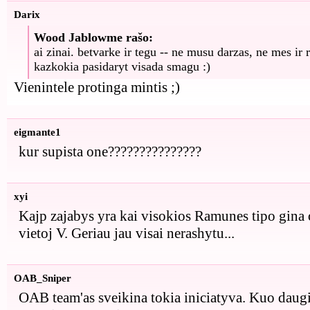
Darix
Wood Jablowme rašo:
ai zinai. betvarke ir tegu -- ne musu darzas, ne mes ir
kazkokia pasidaryt visada smagu :)
Vienintele protinga mintis ;)
eigmante1
kur supista one???????????????
xyi
Kajp zajabys yra kai visokios Ramunes tipo gina 
vietoj V. Geriau jau visai nerashytu...
OAB_Sniper
OAB team'as sveikina tokia iniciatyva. Kuo daugi