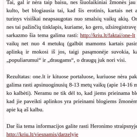
Tai, gal ir nėra taip baisu, nes šiuolaikiniai žmonės ja
kulto, bet blogiausia tai, kad šis erotinis, kartais net 
turinys visiškai neapsaugotas nuo smalsių vaikų akių. On
nes tai pažinčių tinklapis, kuriame, ko gero, užsiregistravę
sarkazmo šia tema galima rasti:
http://kriu.lt/faktai/one-lt
vaikų net nuo 4 metukų (galbūt mamoms kartais pasima
aplinką ir mokosi iš jos, taigi pasąmonėje suvokia, 
„populiarumui“ ir „draugams“, o draugų juk nori visi.
Rezultatas: one.lt ir kituose portaluose, kuriuose nėra pa
galima rasti apsinuoginusių 8-13 metų vaikų (apie 14-16 m
ko kalbėti). Neramu ne tik dėl to, kad jiems prieinama blo
kad jie paveikti aplinkos yra prieinami blogiems žmonėm
apie ką aš kalbu.
Dar šia tema informacijos galite rasti Heronimo straipsnyj
http://kriu.lt/viesnamis/darzelyje