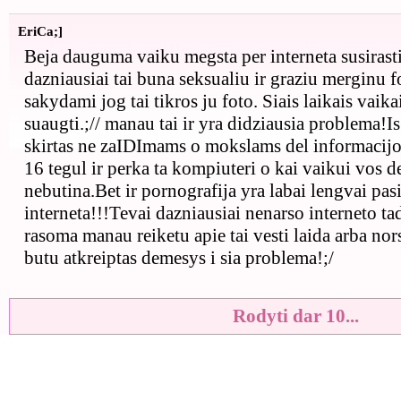
EriCa;]
Beja dauguma vaiku megsta per interneta susirasti 
dazniausiai tai buna seksualiu ir graziu merginu fot
sakydami jog tai tikros ju foto. Siais laikais vaikai
suaugti.;// manau tai ir yra didziausia problema!I
skirtas ne zaIDImams o mokslams del informacijo
16 tegul ir perka ta kompiuteri o kai vaikui vos de
nebutina.Bet ir pornografija yra labai lengvai pa
interneta!!!Tevai dazniausiai nenarso interneto ta
rasoma manau reiketu apie tai vesti laida arba nor
butu atkreiptas demesys i sia problema!;/
Rodyti dar 10...