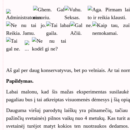
Aš gal per daug konservatyvus, bet po velniais. Ar tai no
Papildymas.
Labai malonu, kad šis mažas eksperimentas susilaukė
pagaliau bus į tai atkreiptas visuomenės dėmesys į šią opi
Dauguma viršuj parodytų laiškų yra pilnamečių, tačiau on
pažinčių svetainės) pilnos vaikų nuo 4 metukų. Kas turit a
svetainėj turėjot matyt kokios ten nuotraukos dedamos.