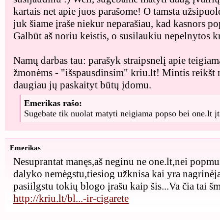
kartais net apie juos parašome! O tamsta užsipuolėt
juk šiame įraše niekur neparašiau, kad kasnors po
Galbūt aš noriu keistis, o susilaukiu nepelnytos kr
Namų darbas tau: parašyk straipsnelį apie teigiam
žmonėms - "išspausdinsim" kriu.lt! Mintis reikšt m
daugiau jų paskaityt būtų įdomu.
Emerikas rašo:
Sugebate tik nuolat matyti neigiama popso bei one.lt 
Emerikas
Nesuprantat manęs,aš neginu ne one.lt,nei popmuz
dalyko nemėgstu,tiesiog užknisa kai yra nagrinėj
pasiilgstu tokių blogo įrašu kaip šis...Va čia tai š
http://kriu.lt/bl...-ir-cigarete