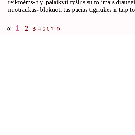
reikmėms- t.y. palaikyti ryšius su tolimais draugais
nuotraukas- blokuoti tas pačias tigriukes ir taip to
«
1
»
2
3
4
5
6
7