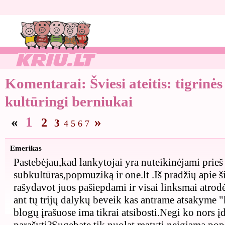
Komentarai:
Šviesi ateitis: tigrinė
kultūringi berniukai
«
1
»
2
3
4
5
6
7
Emerikas
Pastebėjau,kad lankytojai yra nuteikinėjami prieš
subkultūras,popmuziką ir one.lt .Iš pradžių apie 
rašydavot juos pašiepdami ir visai linksmai atrod
ant tų trijų dalykų beveik kas antrame atsakyme "
blogų įrašuose ima tikrai atsibosti.Negi ko nors 