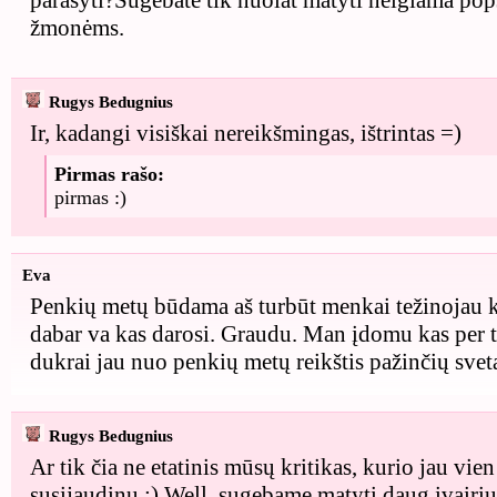
parašyti?Sugebate tik nuolat matyti neigiama pops
žmonėms.
Rugys Bedugnius
Ir, kadangi visiškai nereikšmingas, ištrintas =)
Pirmas rašo:
pirmas :)
Eva
Penkių metų būdama aš turbūt menkai težinojau k
dabar va kas darosi. Graudu. Man įdomu kas per t
dukrai jau nuo penkių metų reikštis pažinčių sveta
Rugys Bedugnius
Ar tik čia ne etatinis mūsų kritikas, kurio jau vie
susijaudinu :) Well, sugebame matyti daug įvairių