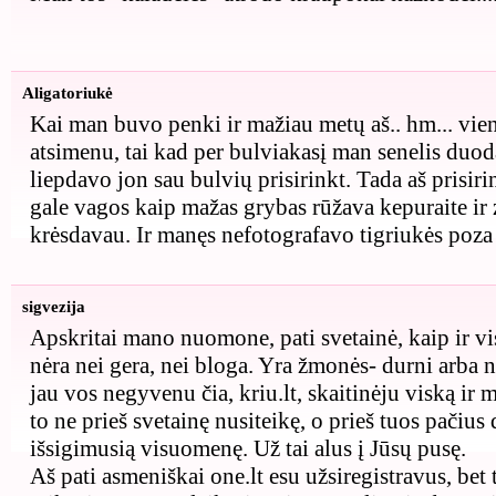
Aligatoriukė
Kai man buvo penki ir mažiau metų aš.. hm... vien
atsimenu, tai kad per bulviakasį man senelis duod
liepdavo jon sau bulvių prisirinkt. Tada aš prisir
gale vagos kaip mažas grybas rūžava kepuraite ir 
krėsdavau. Ir manęs nefotografavo tigriukės poza 
sigvezija
Apskritai mano nuomone, pati svetainė, kaip ir vi
nėra nei gera, nei bloga. Yra žmonės- durni arba n
jau vos negyvenu čia, kriu.lt, skaitinėju viską ir 
to ne prieš svetainę nusiteikę, o prieš tuos pačiu
išsigimusią visuomenę. Už tai alus į Jūsų pusę.
Aš pati asmeniškai one.lt esu užsiregistravus, be