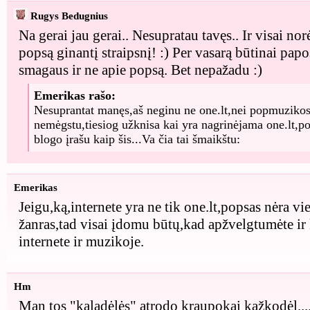
Rugys Bedugnius
Na gerai jau gerai.. Nesupratau tavęs.. Ir visai no
popsą ginantį straipsnį! :) Per vasarą būtinai pap
smagaus ir ne apie popsą. Bet nepažadu :)
Emerikas rašo:
Nesuprantat manęs,aš neginu ne one.lt,nei popmuzikos,
nemėgstu,tiesiog užknisa kai yra nagrinėjama one.lt,po
blogo įrašu kaip šis...Va čia tai šmaikštu:
Emerikas
Jeigu,ką,internete yra ne tik one.lt,popsas nėra v
žanras,tad visai įdomu būtų,kad apžvelgtumėte ir 
internete ir muzikoje.
Hm
Man tos "kaladėlės" atrodo kraupokai kažkodėl.... 