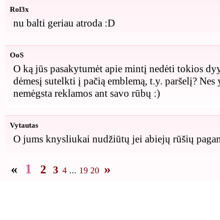
Rol3x
nu balti geriau atroda :D
OoS
O ką jūs pasakytumėt apie mintį nedėti tokios dy
dėmesį sutelkti į pačią emblemą, t.y. paršelį? Nes 
nemėgsta reklamos ant savo rūbų :)
Vytautas
O jums knysliukai nudžiūtų jei abiejų rūšių paga
«
1
»
2
3
4
...
19
20