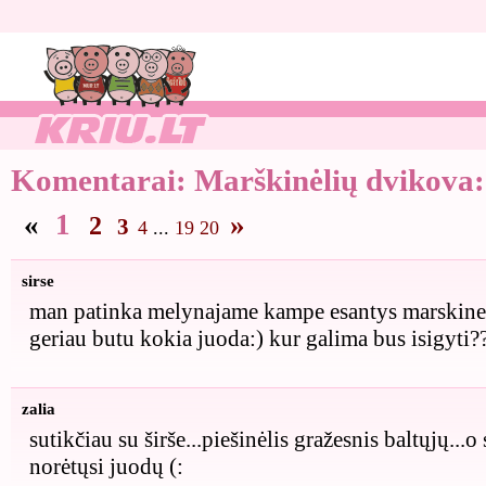
Komentarai:
Marškinėlių dvikova:
«
1
»
2
3
4
...
19
20
sirse
man patinka melynajame kampe esantys marskineli
geriau butu kokia juoda:) kur galima bus isigyti??
zalia
sutikčiau su širše...piešinėlis gražesnis baltųjų...
norėtųsi juodų (: