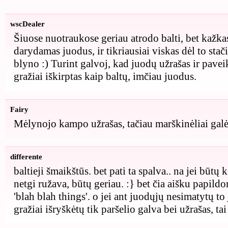
wscDealer
Šiuose nuotraukose geriau atrodo balti, bet kažka
darydamas juodus, ir tikriausiai viskas dėl to st
blyno :) Turint galvoj, kad juodų užrašas ir paveik
gražiai iškirptas kaip baltų, imčiau juodus.
Fairy
Mėlynojo kampo užrašas, tačiau marškinėliai galėt
differente
baltieji šmaikštūs. bet pati ta spalva.. na jei būtų 
netgi ružava, būtų geriau. :} bet čia aišku papildo
'blah blah things'. o jei ant juodųjų nesimatytų t
gražiai išryškėtų tik paršelio galva bei užrašas, ta