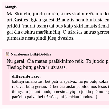
Mangis
Marškinėlių juodų norėtųsi nes skalbt rečiau reikia
priežasties ilgiau galėsi džiaugtis nenublukusia e
pridėti (mur.lt team) tai bus kaip skiriamasis ženk
gal čia atskira marškinėlių. O užrašas antras geresn
pirmasis neatspindi jūsų dvasios.
Napaleonas Biškį-Dobilas
Nu gerai. Čia matau paaiškinimo reik. To juodo 
Tiesiog būtų galva ir užrašas.
differente rašo:
baltieji šmaikštūs. bet pati ta spalva.. na jei būtų kokia
ružava, būtų geriau. :} bet čia aišku papildomos lėšos t
things'. o jei ant juodųjų nesimatytų to juodo plėmo ir g
paršelio galva bei užrašas, tai jamčiau juodus. :}